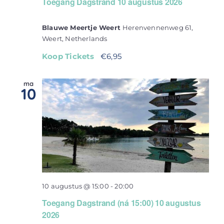
Toegang Dagstrand 10 augustus 2026
Blauwe Meertje Weert
Herenvennenweg 61,
Weert, Netherlands
Koop Tickets
€6,95
ma
10
10 augustus @ 15:00
-
20:00
Toegang Dagstrand (ná 15:00) 10 augustus
2026