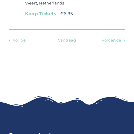
Weert, Netherlands
Koop Tickets
€6,95
Evenementen
Evene
Vorige
Vandaag
Volgende