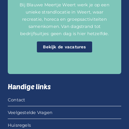
Bij Blauwe Meertje Weert werk je op een
unieke strandlocatie in Weert, waar
recreatie, horeca en groepsactiviteiten
samenkomen. Van dagstrand tot
bedrijfsuitjes: geen dag is hier hetzelfde.
Bekijk de vacatures
Handige links
Contact
Veelgestelde Vragen
Huisregels