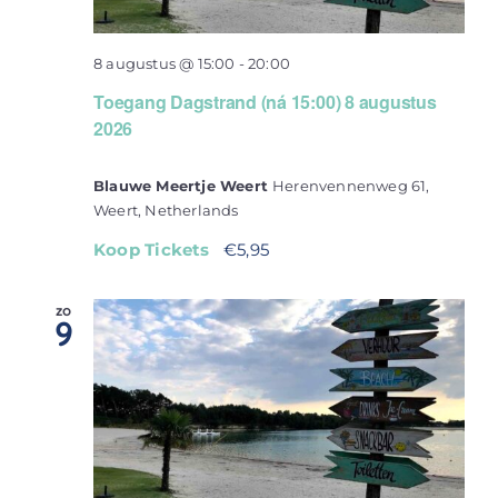
8 augustus @ 15:00
-
20:00
Toegang Dagstrand (ná 15:00) 8 augustus
2026
Blauwe Meertje Weert
Herenvennenweg 61,
Weert, Netherlands
Koop Tickets
€5,95
zo
9