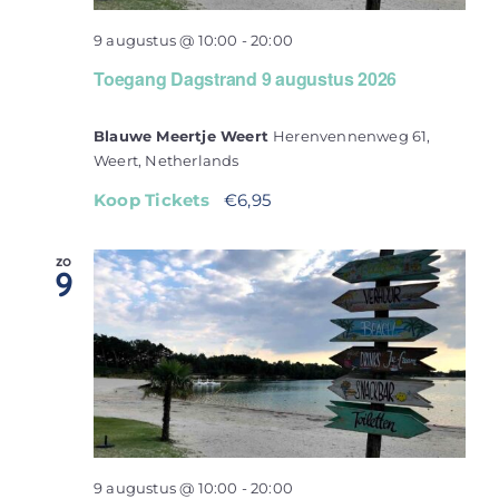
9 augustus @ 10:00
-
20:00
Toegang Dagstrand 9 augustus 2026
Blauwe Meertje Weert
Herenvennenweg 61,
Weert, Netherlands
Koop Tickets
€6,95
zo
9
9 augustus @ 10:00
-
20:00