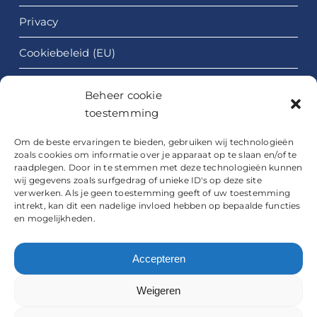
Privacy
Cookiebeleid (EU)
Algemene Voorwaarden
Beheer cookie
toestemming
Om de beste ervaringen te bieden, gebruiken wij technologieën
zoals cookies om informatie over je apparaat op te slaan en/of te
raadplegen. Door in te stemmen met deze technologieën kunnen
wij gegevens zoals surfgedrag of unieke ID's op deze site
verwerken. Als je geen toestemming geeft of uw toestemming
intrekt, kan dit een nadelige invloed hebben op bepaalde functies
© Copyright 2018 -2026 | Blauwe Meertje Weert | Alle
en mogelijkheden.
Rechten voorbehouden |
Privacy
|
Algemene
Voorwaarden
Accepteren
Deze website is met veel
gemaakt door
Dímelo
Weigeren
Design
uit Ell, en wordt
onderhouden & beveiligd
door
Zorgeloos WP
.